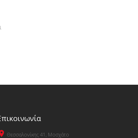
ι
Επικοινωνία
Θεσσαλονίκης 41, Μοσχάτο