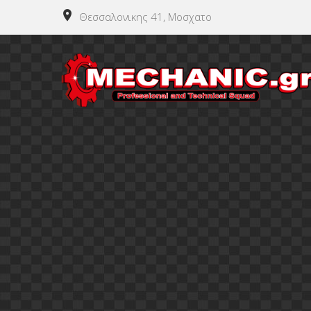
Θεσσαλονικης 41, Μοσχατο